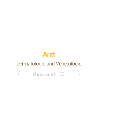
⠀
Dermatologie und Venerologie
Übersicht
⠀
⠀
Quicklinks
Notdienst
Arztsuche
Forum
Für Ärzte/ Kliniken
Ordination eintragen
Impressum | AGB | Datenschutz