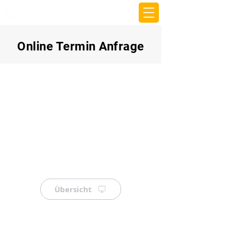
beemy.xyz
Online Termin Anfrage
Übersicht
⠀
⠀