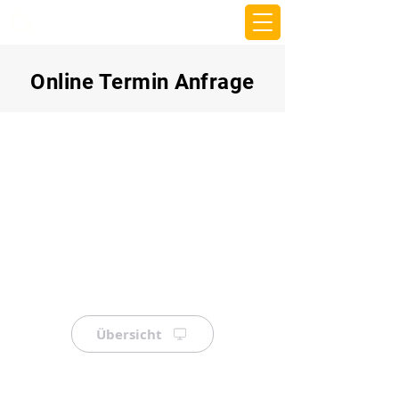
beemy.xyz
Online Termin Anfrage
Übersicht
⠀
⠀