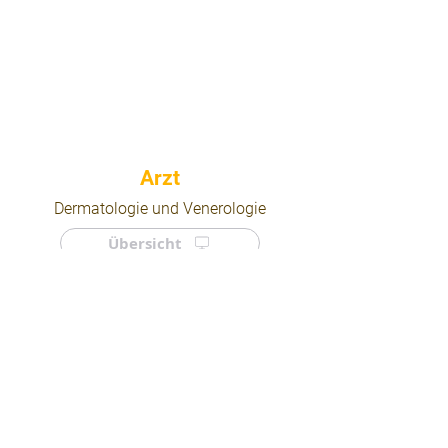
⠀
Dermatologie und Venerologie
Übersicht
⠀
⠀
Quicklinks
Notdienst
Arztsuche
Forum
Für Ärzte/ Kliniken
Ordination eintragen
Impressum | AGB | Datenschutz