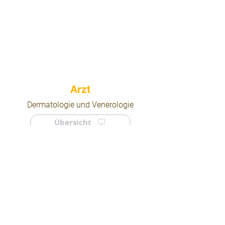
⠀
Dermatologie und Venerologie
Übersicht
⠀
⠀
Quicklinks
Notdienst
Arztsuche
Forum
Für Ärzte/ Kliniken
Ordination eintragen
Impressum | AGB | Datenschutz