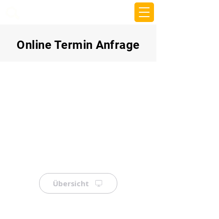
beemy.xyz
Online Termin Anfrage
Übersicht
⠀
⠀