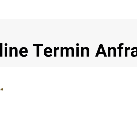
Notdi
line Termin Anfr
ie