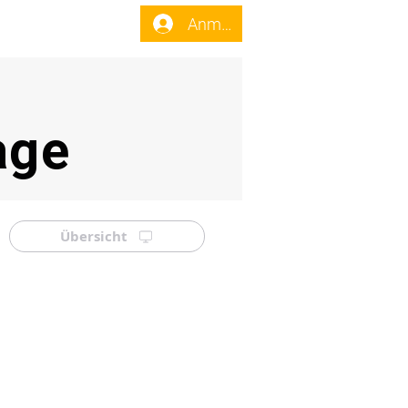
enst
Forum
Anmelden
age
Übersicht