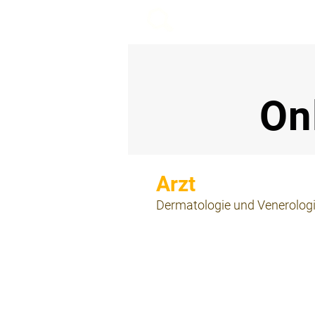
beemy.xyz
On
⠀
Dermatologie und Venerolog
⠀
⠀