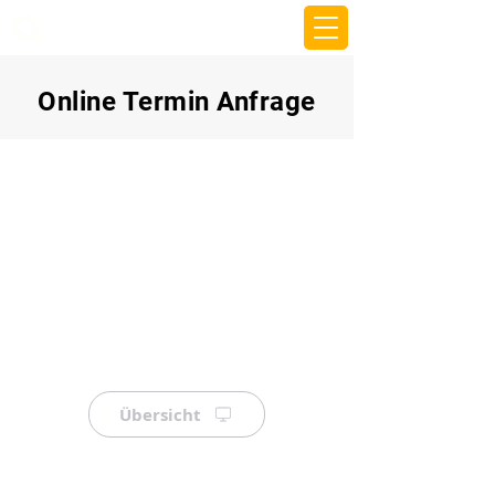
beemy.xyz
Online Termin Anfrage
Übersicht
⠀
⠀