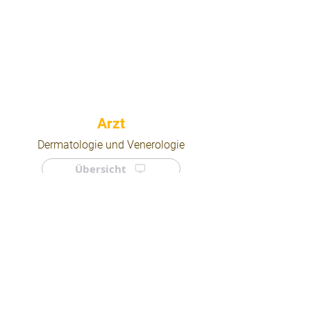
⠀
Dermatologie und Venerologie
Übersicht
⠀
⠀
Quicklinks
Notdienst
Arztsuche
Forum
Für Ärzte/ Kliniken
Ordination eintragen
Impressum | AGB | Datenschutz