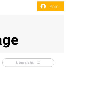
enst
Forum
Anmelden
age
Übersicht