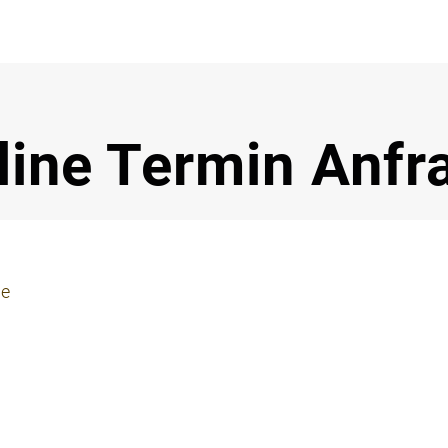
Notdi
line Termin Anfr
ie