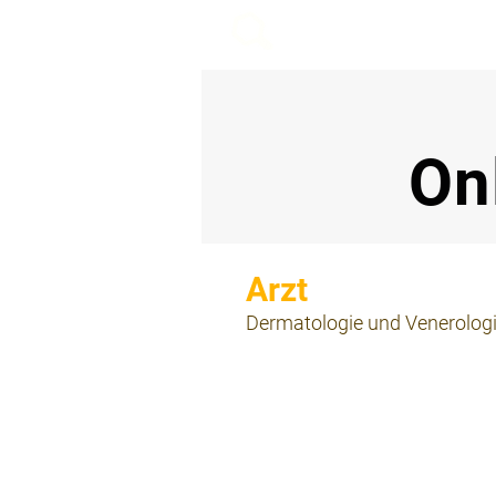
beemy.xyz
On
⠀
Dermatologie und Venerolog
⠀
⠀