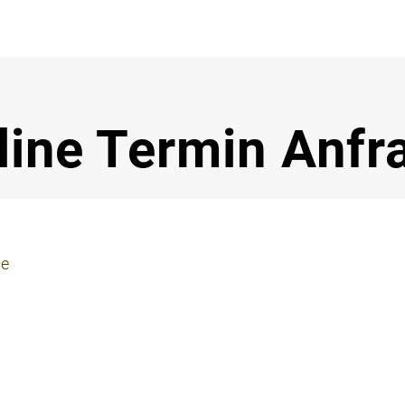
Notdi
line Termin Anfr
ie