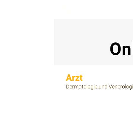
beemy.xyz
On
⠀
Dermatologie und Venerolog
⠀
⠀