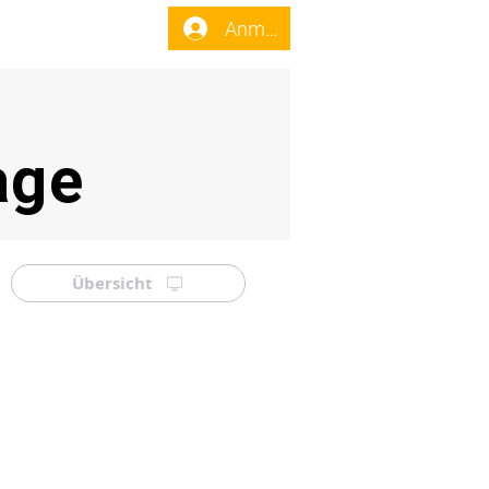
enst
Forum
Anmelden
age
Übersicht