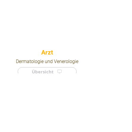
⠀
Dermatologie und Venerologie
Übersicht
⠀
⠀
Quicklinks
Notdienst
Arztsuche
Forum
Für Ärzte/ Kliniken
Ordination eintragen
Impressum | AGB | Datenschutz