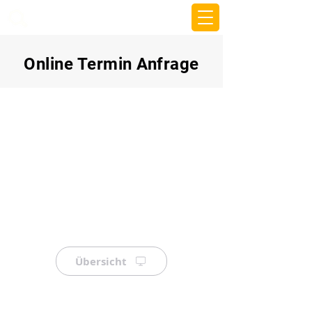
beemy.xyz
Online Termin Anfrage
Übersicht
⠀
⠀