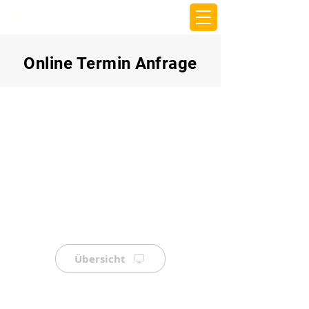
beemy.xyz
Online Termin Anfrage
Übersicht
⠀
⠀