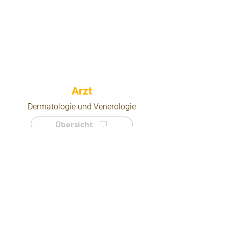
⠀
Dermatologie und Venerologie
Übersicht
⠀
⠀
Quicklinks
Notdienst
Arztsuche
Forum
Für Ärzte/ Kliniken
Ordination eintragen
Impressum | AGB | Datenschutz