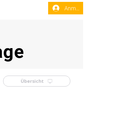
enst
Forum
Anmelden
age
Übersicht