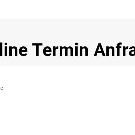
Notdi
line Termin Anfr
ie