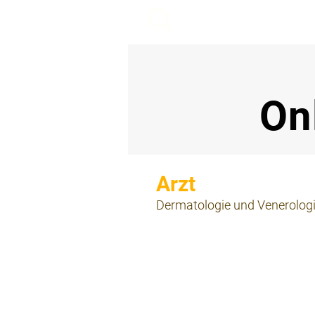
beemy.xyz
On
⠀
Dermatologie und Venerolog
⠀
⠀