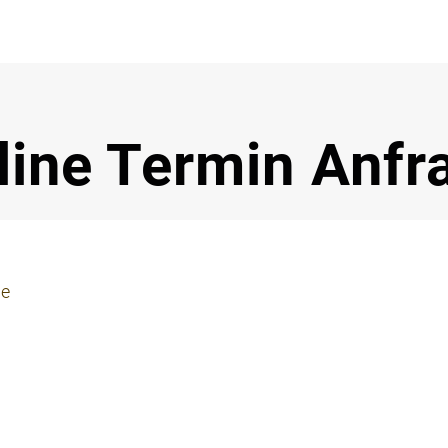
Notdi
line Termin Anfr
ie