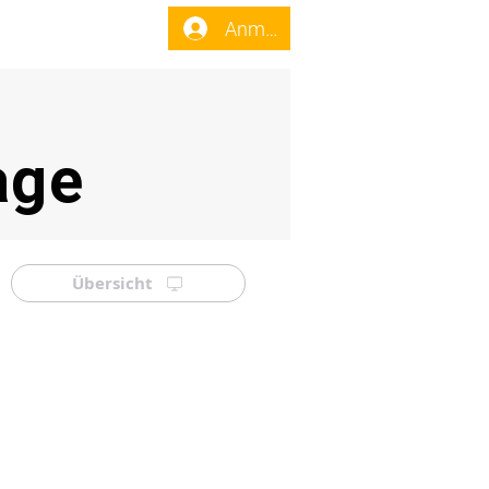
enst
Forum
Anmelden
age
Übersicht