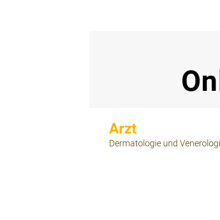
beemy.xyz
On
⠀
Dermatologie und Venerolog
⠀
⠀