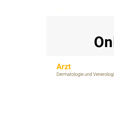
beemy.xyz
On
⠀
Dermatologie und Venerolog
⠀
⠀