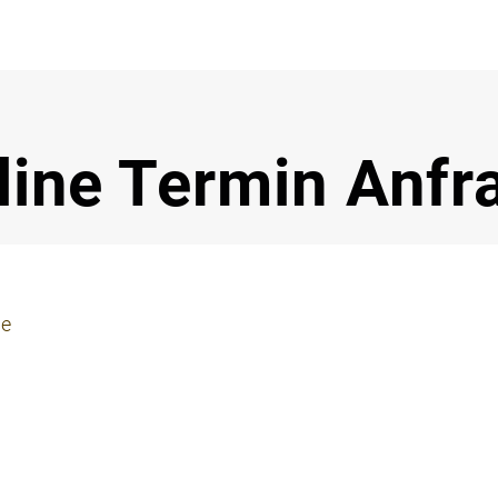
Notdi
line Termin Anfr
ie