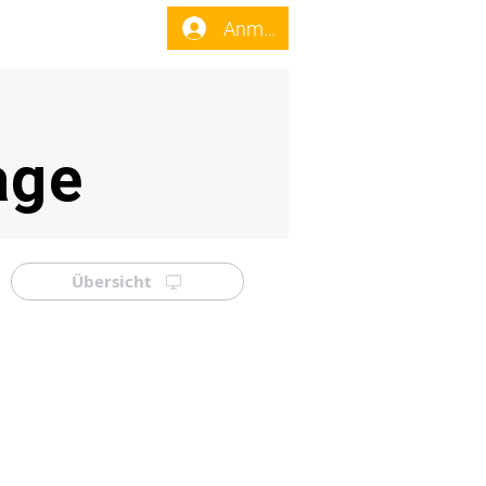
enst
Forum
Anmelden
age
Übersicht