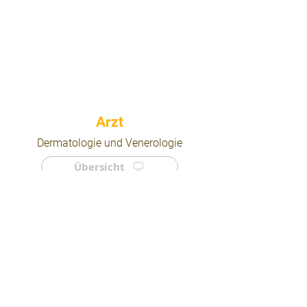
⠀
Dermatologie und Venerologie
Übersicht
⠀
⠀
Quicklinks
Notdienst
Arztsuche
Forum
Für Ärzte/ Kliniken
Ordination eintragen
Impressum | AGB | Datenschutz