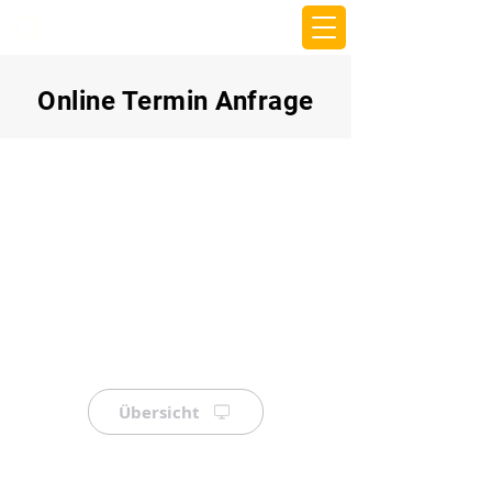
beemy.xyz
Online Termin Anfrage
Übersicht
⠀
⠀