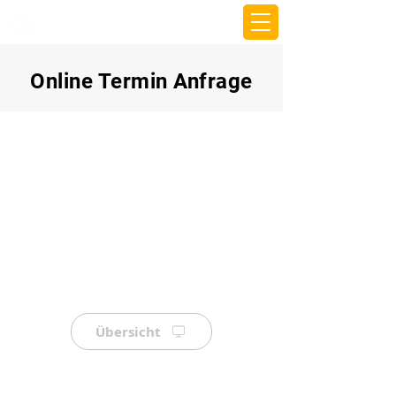
beemy.xyz
Online Termin Anfrage
Übersicht
⠀
⠀