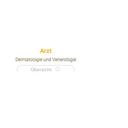
⠀
Dermatologie und Venerologie
Übersicht
⠀
⠀
Quicklinks
Notdienst
Arztsuche
Forum
Für Ärzte/ Kliniken
Ordination eintragen
Impressum | AGB | Datenschutz