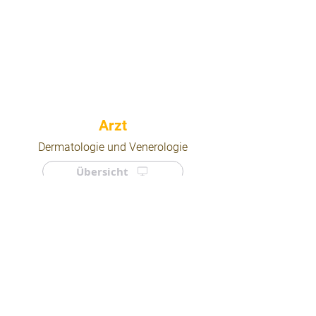
⠀
Dermatologie und Venerologie
Übersicht
⠀
⠀
Quicklinks
Notdienst
Arztsuche
Forum
Für Ärzte/ Kliniken
Ordination eintragen
Impressum | AGB | Datenschutz