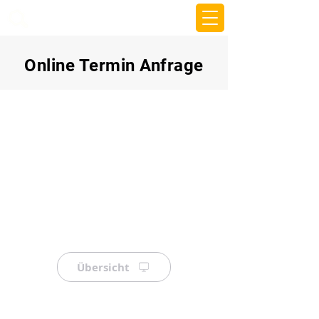
beemy.xyz
Online Termin Anfrage
Übersicht
⠀
⠀