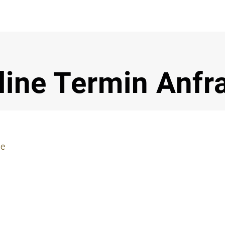
Notdi
line Termin Anfr
ie