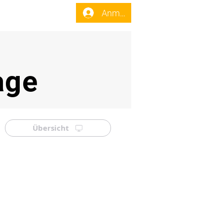
enst
Forum
Anmelden
age
Übersicht