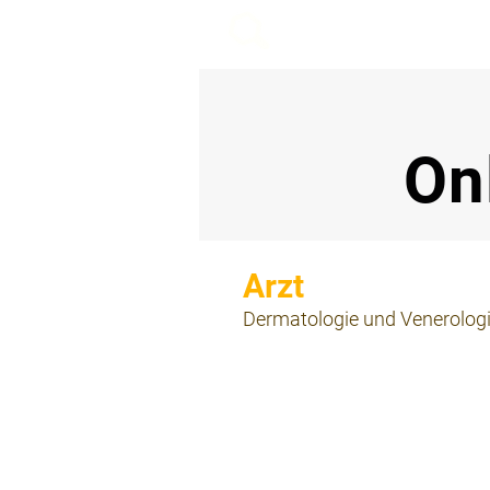
beemy.xyz
On
⠀
Dermatologie und Venerolog
⠀
⠀