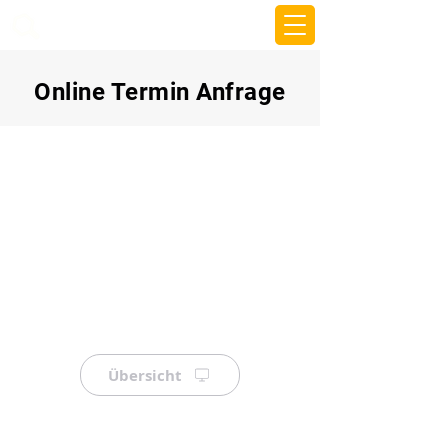
beemy.xyz
Online Termin Anfrage
Übersicht
⠀
⠀