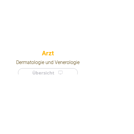
⠀
Dermatologie und Venerologie
Übersicht
⠀
⠀
Quicklinks
Notdienst
Arztsuche
Forum
Für Ärzte/ Kliniken
Ordination eintragen
Impressum | AGB | Datenschutz