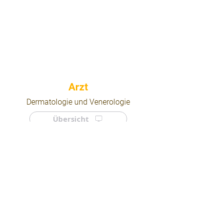
⠀
Dermatologie und Venerologie
Übersicht
⠀
⠀
Quicklinks
Notdienst
Arztsuche
Forum
Für Ärzte/ Kliniken
Ordination eintragen
Impressum | AGB | Datenschutz