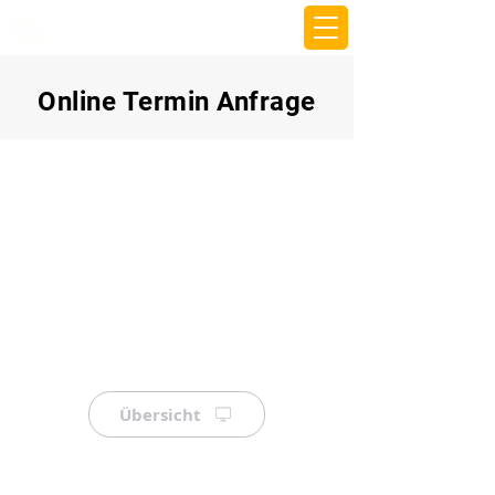
beemy.xyz
Online Termin Anfrage
Übersicht
⠀
⠀