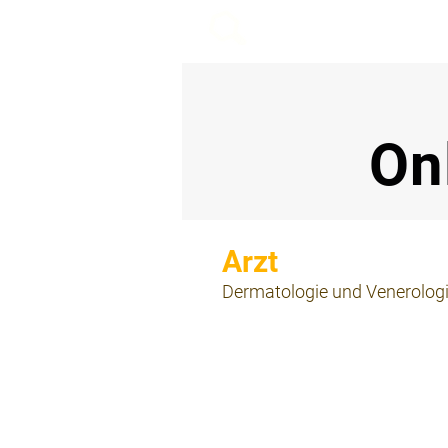
beemy.xyz
On
⠀
Dermatologie und Venerolog
⠀
⠀