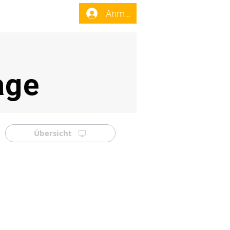
enst
Forum
Anmelden
age
Übersicht