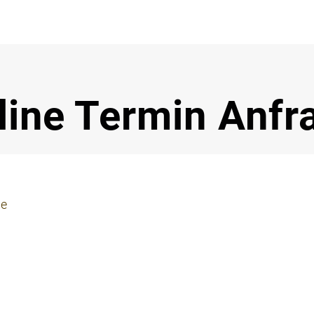
Notdi
line Termin Anfr
ie