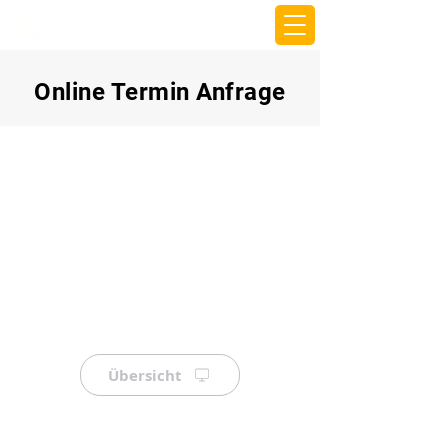
beemy.xyz
Online Termin Anfrage
Übersicht
⠀
⠀