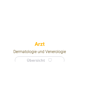
⠀
Dermatologie und Venerologie
Übersicht
⠀
⠀
Quicklinks
Notdienst
Arztsuche
Forum
Für Ärzte/ Kliniken
Ordination eintragen
Impressum | AGB | Datenschutz