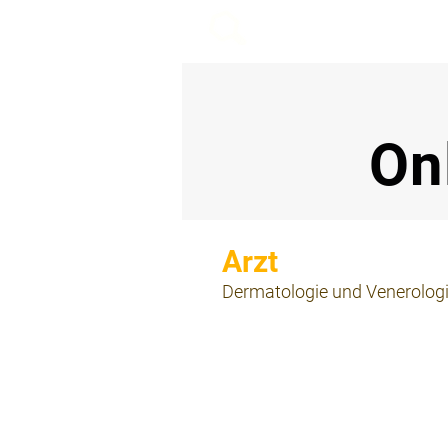
beemy.xyz
On
⠀
Dermatologie und Venerolog
⠀
⠀