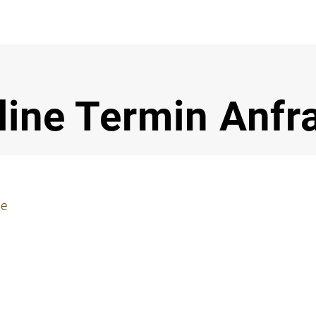
Notdi
line Termin Anfr
ie