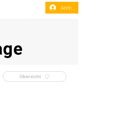
enst
Forum
Anmelden
age
Übersicht