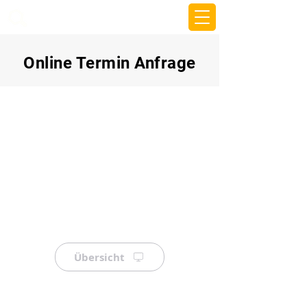
beemy.xyz
Online Termin Anfrage
Übersicht
⠀
⠀