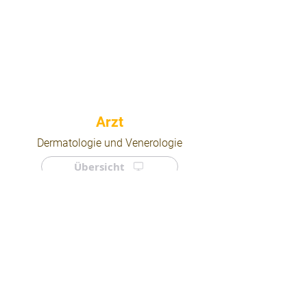
⠀
Dermatologie und Venerologie
Übersicht
⠀
⠀
Quicklinks
Notdienst
Arztsuche
Forum
Für Ärzte/ Kliniken
Ordination eintragen
Impressum | AGB | Datenschutz