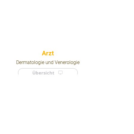
⠀
Dermatologie und Venerologie
Übersicht
⠀
⠀
Quicklinks
Notdienst
Arztsuche
Forum
Für Ärzte/ Kliniken
Ordination eintragen
Impressum | AGB | Datenschutz