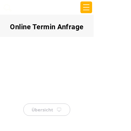
beemy.xyz
Online Termin Anfrage
Übersicht
⠀
⠀