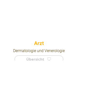
⠀
Dermatologie und Venerologie
Übersicht
⠀
⠀
Quicklinks
Notdienst
Arztsuche
Forum
Für Ärzte/ Kliniken
Ordination eintragen
Impressum | AGB | Datenschutz