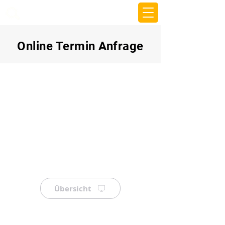
beemy.xyz
Online Termin Anfrage
Übersicht
⠀
⠀