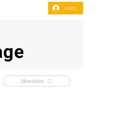
enst
Forum
Anmelden
age
Übersicht