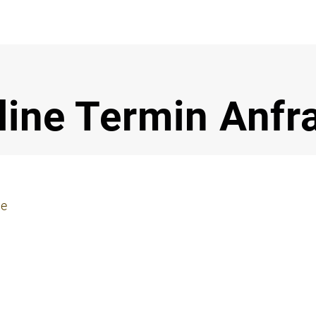
Notdi
line Termin Anfr
ie