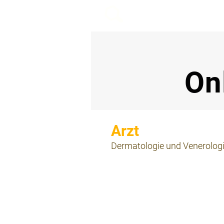
beemy.xyz
On
⠀
Dermatologie und Venerolog
⠀
⠀