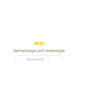
⠀
Dermatologie und Venerologie
Übersicht
⠀
⠀
Quicklinks
Notdienst
Arztsuche
Forum
Für Ärzte/ Kliniken
Ordination eintragen
Impressum | AGB | Datenschutz