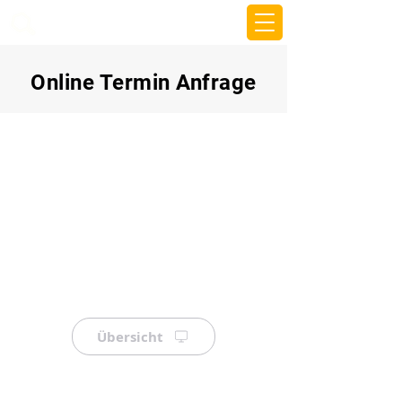
beemy.xyz
Online Termin Anfrage
Übersicht
⠀
⠀