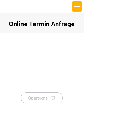
beemy.xyz
Online Termin Anfrage
Übersicht
⠀
⠀