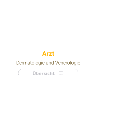
⠀
Dermatologie und Venerologie
Übersicht
⠀
⠀
Quicklinks
Notdienst
Arztsuche
Forum
Für Ärzte/ Kliniken
Ordination eintragen
Impressum | AGB | Datenschutz