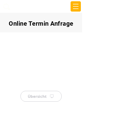
beemy.xyz
Online Termin Anfrage
Übersicht
⠀
⠀