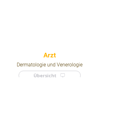
⠀
Dermatologie und Venerologie
Übersicht
⠀
⠀
Quicklinks
Notdienst
Arztsuche
Forum
Für Ärzte/ Kliniken
Ordination eintragen
Impressum | AGB | Datenschutz