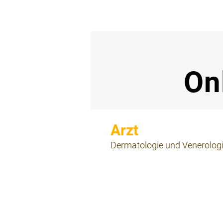
beemy.xyz
On
⠀
Dermatologie und Venerolog
⠀
⠀