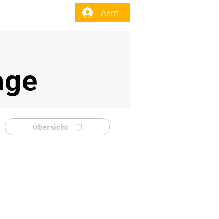
enst
Forum
Anmelden
age
Übersicht