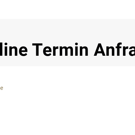
Notdi
line Termin Anfr
ie