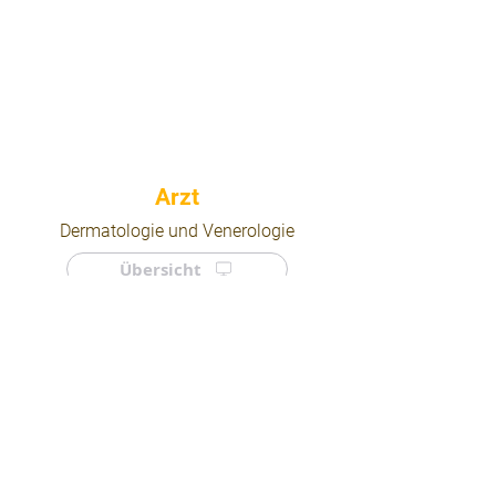
⠀
Dermatologie und Venerologie
Übersicht
⠀
⠀
Quicklinks
Notdienst
Arztsuche
Forum
Für Ärzte/ Kliniken
Ordination eintragen
Impressum | AGB | Datenschutz