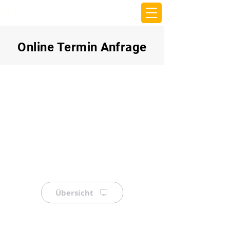
beemy.xyz
Online Termin Anfrage
Übersicht
⠀
⠀