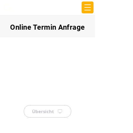
beemy.xyz
Online Termin Anfrage
Übersicht
⠀
⠀