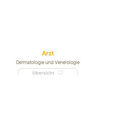
⠀
Dermatologie und Venerologie
Übersicht
⠀
⠀
Quicklinks
Notdienst
Arztsuche
Forum
Für Ärzte/ Kliniken
Ordination eintragen
Impressum | AGB | Datenschutz