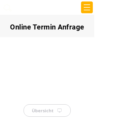
beemy.xyz
Online Termin Anfrage
Übersicht
⠀
⠀