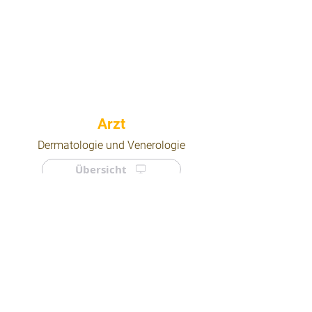
⠀
Dermatologie und Venerologie
Übersicht
⠀
⠀
Quicklinks
Notdienst
Arztsuche
Forum
Für Ärzte/ Kliniken
Ordination eintragen
Impressum | AGB | Datenschutz