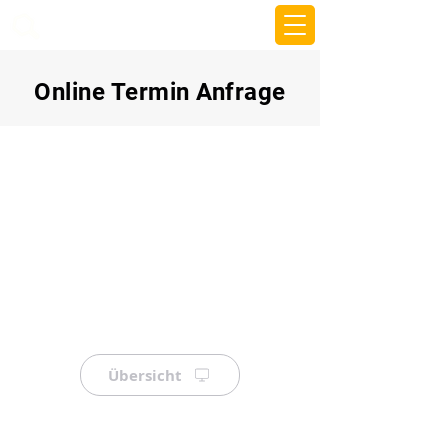
beemy.xyz
Online Termin Anfrage
Übersicht
⠀
⠀