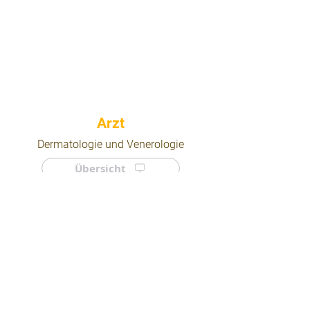
⠀
Dermatologie und Venerologie
Übersicht
⠀
⠀
Quicklinks
Notdienst
Arztsuche
Forum
Für Ärzte/ Kliniken
Ordination eintragen
Impressum | AGB | Datenschutz