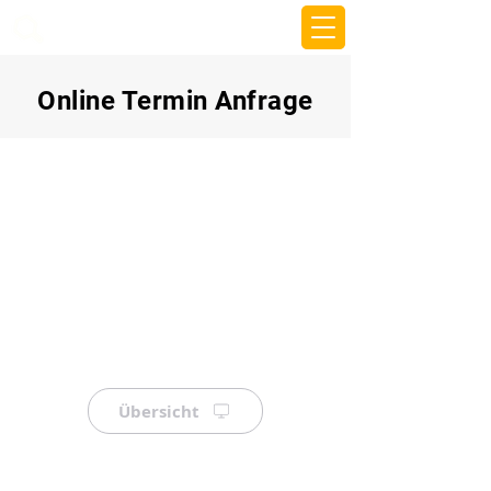
beemy.xyz
Online Termin Anfrage
Übersicht
⠀
⠀