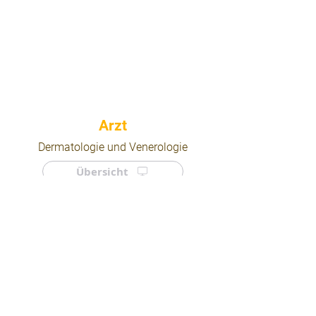
⠀
Dermatologie und Venerologie
Übersicht
⠀
⠀
Quicklinks
Notdienst
Arztsuche
Forum
Für Ärzte/ Kliniken
Ordination eintragen
Impressum | AGB | Datenschutz