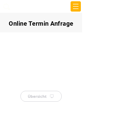
beemy.xyz
Online Termin Anfrage
Übersicht
⠀
⠀