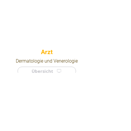
⠀
Dermatologie und Venerologie
Übersicht
⠀
⠀
Quicklinks
Notdienst
Arztsuche
Forum
Für Ärzte/ Kliniken
Ordination eintragen
Impressum | AGB | Datenschutz