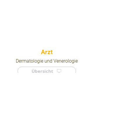
⠀
Dermatologie und Venerologie
Übersicht
⠀
⠀
Quicklinks
Notdienst
Arztsuche
Forum
Für Ärzte/ Kliniken
Ordination eintragen
Impressum | AGB | Datenschutz