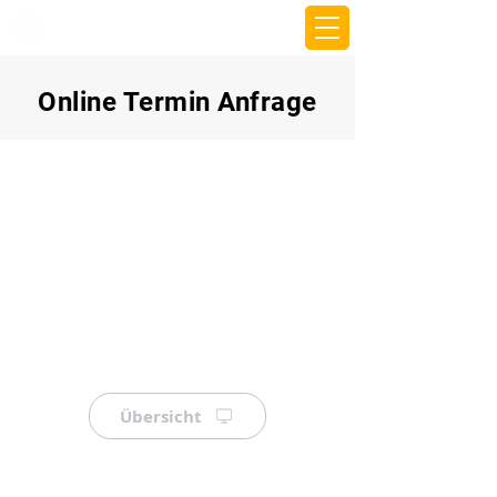
beemy.xyz
Online Termin Anfrage
Übersicht
⠀
⠀