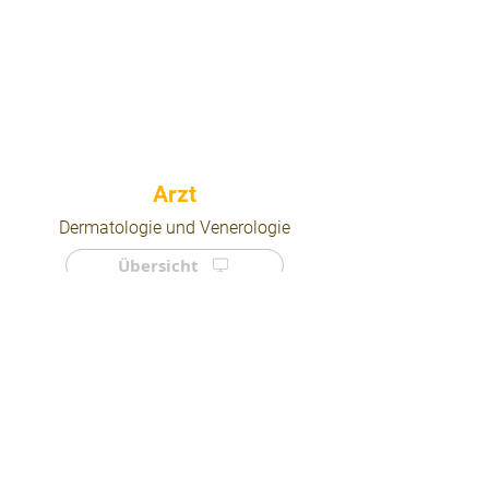
⠀
Dermatologie und Venerologie
Übersicht
⠀
⠀
Quicklinks
Notdienst
Arztsuche
Forum
Für Ärzte/ Kliniken
Ordination eintragen
Impressum | AGB | Datenschutz