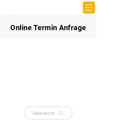
beemy.xyz
Online Termin Anfrage
Übersicht
⠀
⠀