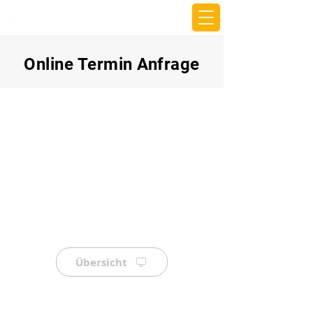
beemy.xyz
Online Termin Anfrage
Übersicht
⠀
⠀