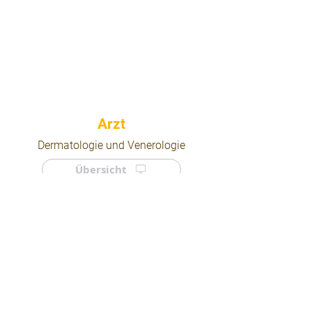
⠀
Dermatologie und Venerologie
Übersicht
⠀
⠀
Quicklinks
Notdienst
Arztsuche
Forum
Für Ärzte/ Kliniken
Ordination eintragen
Impressum | AGB | Datenschutz