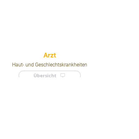
⠀
Haut- und Geschlechtskrankheiten
Übersicht
⠀
⠀
Quicklinks
Notdienst
Arztsuche
Forum
Für Ärzte/ Kliniken
Ordination eintragen
Impressum | AGB | Datenschutz