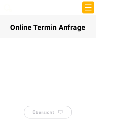
beemy.xyz
Online Termin Anfrage
Übersicht
⠀
⠀