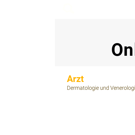
beemy.xyz
On
⠀
Dermatologie und Venerolog
⠀
⠀