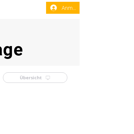
enst
Forum
Anmelden
age
Übersicht