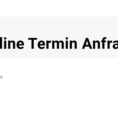
Notdi
line Termin Anfr
ie