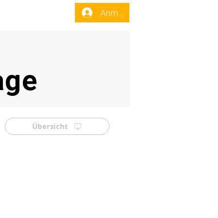
enst
Forum
Anmelden
age
Übersicht