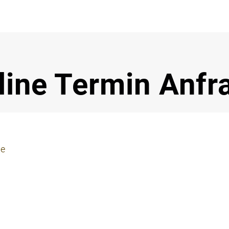
Notdi
line Termin Anfr
ie