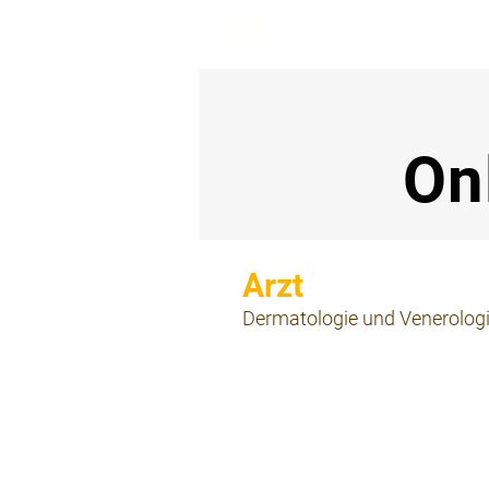
beemy.xyz
On
⠀
Dermatologie und Venerolog
⠀
⠀