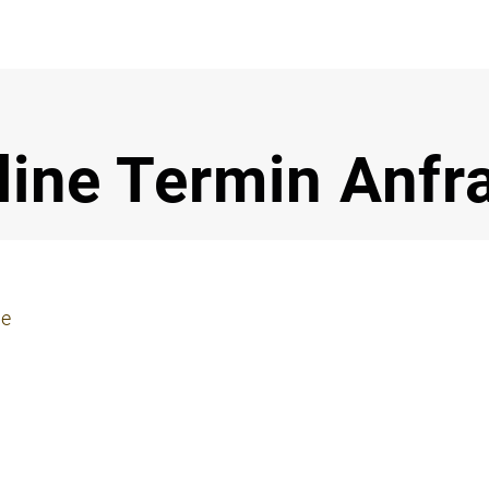
Notdi
line Termin Anfr
ie