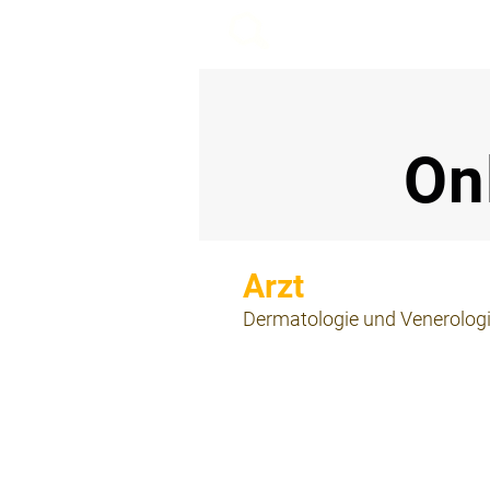
beemy.xyz
On
⠀
Dermatologie und Venerolog
⠀
⠀