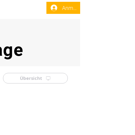
enst
Forum
Anmelden
age
Übersicht