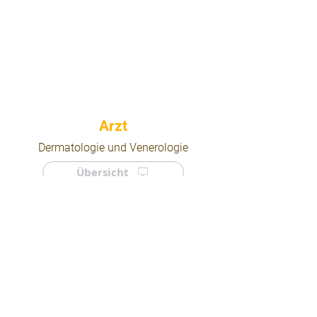
⠀
Dermatologie und Venerologie
Übersicht
⠀
⠀
Quicklinks
Notdienst
Arztsuche
Forum
Für Ärzte/ Kliniken
Ordination eintragen
Impressum | AGB | Datenschutz