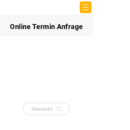
beemy.xyz
Online Termin Anfrage
Übersicht
⠀
⠀