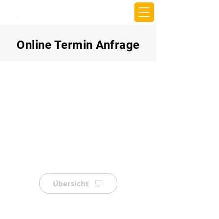
beemy.xyz
Online Termin Anfrage
Übersicht
⠀
⠀