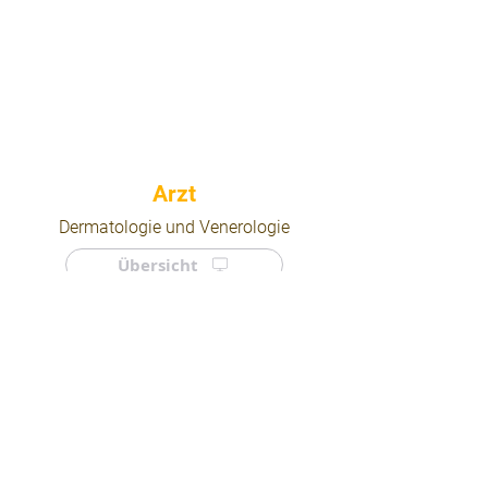
⠀
Dermatologie und Venerologie
Übersicht
⠀
⠀
Quicklinks
Notdienst
Arztsuche
Forum
Für Ärzte/ Kliniken
Ordination eintragen
Impressum | AGB | Datenschutz