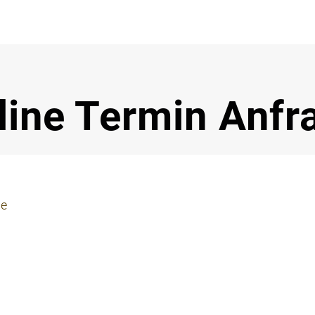
Notdi
line Termin Anfr
ie