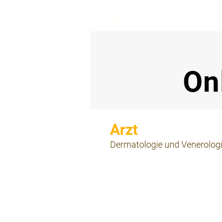
beemy.xyz
On
⠀
Dermatologie und Venerolog
⠀
⠀