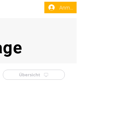
enst
Forum
Anmelden
age
Übersicht