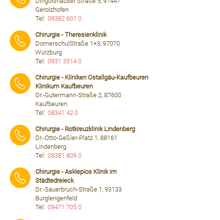
Dingolshäuser Straße 5, 97447
Gerolzhofen
Tel:
09382 601 0
⠀⠀⠀
Chirurgie - Theresienklinik
DomerschulStraße 1+3, 97070
Würzburg
Tel:
0931 3514 0
⠀⠀⠀
Chirurgie - Kliniken Ostallgäu-Kaufbeuren
Klinikum Kaufbeuren
Dr.-Gutermann-Straße 2, 87600
Kaufbeuren
Tel:
08341 42 0
⠀⠀⠀
Chirurgie - Rotkreuzklinik Lindenberg
Dr.-Otto-Geßler-Platz 1, 88161
Lindenberg
Tel:
08381 809 0
⠀⠀⠀
Chirurgie - Asklepios Klinik im
Städtedreieck
Dr.-Sauerbruch-Straße 1, 93133
Burglengenfeld
Tel:
09471 705 0
⠀⠀⠀