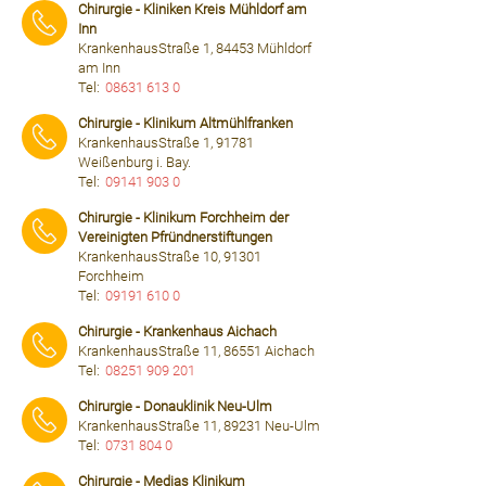
Chirurgie - Kliniken Kreis Mühldorf am
Inn
KrankenhausStraße 1, 84453 Mühldorf
am Inn
Tel:
08631 613 0
⠀⠀⠀
Chirurgie - Klinikum Altmühlfranken
KrankenhausStraße 1, 91781
Weißenburg i. Bay.
Tel:
09141 903 0
⠀⠀⠀
Chirurgie - Klinikum Forchheim der
Vereinigten Pfründnerstiftungen
KrankenhausStraße 10, 91301
Forchheim
Tel:
09191 610 0
⠀⠀⠀
Chirurgie - Krankenhaus Aichach
KrankenhausStraße 11, 86551 Aichach
Tel:
08251 909 201
⠀⠀⠀
Chirurgie - Donauklinik Neu-Ulm
KrankenhausStraße 11, 89231 Neu-Ulm
Tel:
0731 804 0
⠀⠀⠀
Chirurgie - Medias Klinikum