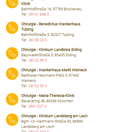
Klinik
BahnhofStraße 16, 97769 Brückenau
Tel:
09741 898 0
⠀⠀⠀
Chirurgie - Benedictus Krankenhaus
Tutzing
BahnhofStraße 5, 82327 Tutzing
Tel:
08158 23 0
⠀⠀⠀
Chirurgie - Klinikum Landkreis Erding
BajuwarenStraße 5, 85435 Erding
Tel:
08122 59 0
⠀⠀⠀
Chirurgie - Krankenhaus Markt Werneck
Balthasar-Neumann-Platz 5, 97440
Werneck
Tel:
09722 59 0
⠀⠀⠀
Chirurgie - Maria-Theresia-Klinik
Bavariaring 46, 80336 München
Tel:
089 7207 0
⠀⠀⠀
Chirurgie - Klinikum Landsberg am Lech
Bgm.-Dr.-Hartmann-Straße 50, 86899
Landsberg am Lech
Tel:
08191 333 0