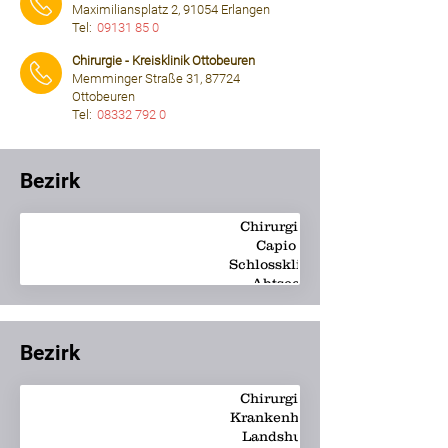
Maximiliansplatz 2, 91054 Erlangen
Tel:
09131 85 0
⠀⠀⠀
Chirurgie - Kreisklinik Ottobeuren
Memminger Straße 31, 87724
Ottobeuren
Tel:
08332 792 0
⠀⠀⠀
Bezirk
Chirurgie -
Capio
info.csa@de.capio.c
Schlossklinik
Abtsee
Bezirk
Chirurgie -
Krankenhaus
Landshut-