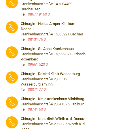
KrankenhausStraße 14 a, 84489
Burghausen
Tel:
08677 9160 0
⠀⠀⠀
Chirurgie - Helios Amper-Klinikum
Dachau
KrankenhausStraße 15, 85221 Dachau
Tel:
08131 76 0
⠀⠀⠀
Chirurgie - St. Anna Krankenhaus
KrankenhausStraße 16, 92237 Sulzbach-
Rosenberg
Tel:
09661 520 0
⠀⠀⠀
Chirurgie - RoMed Klinik Wasserburg
KrankenhausStraße 2, 83512
Wasserburg am Inn
Tel:
08071 77 0
⠀⠀⠀
Chirurgie - Kreiskrankenhaus Vilsbiburg
KrankenhausStraße 2, 84137 Vilsbiburg
Tel:
08741 60 0
⠀⠀⠀
Chirurgie - Kreisklinik Wörth a. d. Donau
KrankenhausStraße 2, 93086 Wörth a. d.