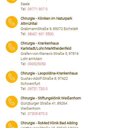
Saale
Tel:
09771 907 0
⠀⠀⠀
Chirurgie - Kliniken im Naturpark
Altmühltal
GrabmannStraße 9, 85072 Eichstätt
Tel:
08421 601 5500
⠀⠀⠀
Chirurgie - Krankenhaus
Karlstadt/Lohr/Marktheidenfeld
Grafen-von-Rieneck-Straße 5, 97816
Lohr amMain
Tel:
093525050
⠀⠀⠀
Chirurgie - Leopoldina-Krankenhaus
Gustav-Adolf-Straße 8, 97422
Schweinfurt
Tel:
09721 720 0
⠀⠀⠀
Chirurgie - Stiftungsklinik Weißenhorn
Günzburger Straße 41, 89264
Weißenhorn
Tel:
07309 870 0
⠀⠀⠀
Chirurgie - RoMed Klinik Bad Aibling