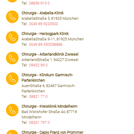
Tel:
08856 910 0
⠀⠀⠀
Chirurgie - Arabella-Klinik
ArabellaStraße 5, 81925 München
Tel:
0049 89 9220920
⠀⠀⠀
Chirurgie - Herzogpark Klinik
ArabellaStraße 9-11, 81925 München
Tel:
0049 89 550538888
⠀⠀⠀
Chirurgie - Arberlandklinik Zwiesel
ArberlandStraße 1, 94227 Zwiesel
Tel:
09922 99 0
⠀⠀⠀
Chirurgie - Klinikum Garmisch-
Partenkirchen
AuenStraße 6, 82467 Garmisch-
Partenkirchen
Tel:
08821 77 0
⠀⠀⠀
Chirurgie - Kreisklinik Mindelheim
Bad Wörishofer Straße 44, 87719
Mindelheim
Tel:
08261 797 0
⠀⠀⠀
Chirurgie - Capio Franz von Prümmer