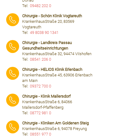
Donau
Tel:
09482 202 0
⠀⠀⠀
Chirurgie - Schön Klinik Vogtareuth
KrankenhausStraße 20, 83569
Vogtareuth
Tel:
49 8038 90 1341
⠀⠀⠀
Chirurgie - Landkreis Passau
Gesundheitseinrichtungen
KrankenhausStraße 32, 94474 Vilshofen
Tel:
08541 206 0
⠀⠀⠀
Chirurgie - HELIOS Klinik Erlenbach
KrankenhausStraße 45, 63906 Erlenbach
am Main
Tel:
09372 700 0
⠀⠀⠀
Chirurgie - Klinik Mallersdorf
KrankenhausStraße 6, 84066
Mallersdorf-Pfaffenberg
Tel:
08772 981 0
⠀⠀⠀
Chirurgie - Kliniken Am Goldenen Steig
KrankenhausStraße 6, 94078 Freyung
Tel:
08551 977 0