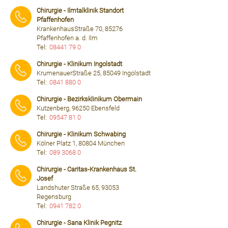
⠀⠀⠀
Chirurgie - Ilmtalklinik Standort
Pfaffenhofen
KrankenhausStraße 70, 85276
Pfaffenhofen a. d. Ilm
Tel:
08441 79 0
⠀⠀⠀
Chirurgie - Klinikum Ingolstadt
KrumenauerStraße 25, 85049 Ingolstadt
Tel:
0841 880 0
⠀⠀⠀
Chirurgie - Bezirksklinikum Obermain
Kutzenberg, 96250 Ebensfeld
Tel:
09547 81 0
⠀⠀⠀
Chirurgie - Klinikum Schwabing
Kölner Platz 1, 80804 München
Tel:
089 3068 0
⠀⠀⠀
Chirurgie - Caritas-Krankenhaus St.
Josef
Landshuter Straße 65, 93053
Regensburg
Tel:
0941 782 0
⠀⠀⠀
Chirurgie - Sana Klinik Pegnitz