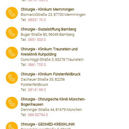
⠀⠀⠀
Chirurgie - Klinikum Memmingen
BismarckStraße 23, 87700 Memmingen
Tel:
08331 70 0
⠀⠀⠀
Chirurgie - Sozialstiftung Bamberg
Buger Straße 80, 96049 Bamberg
Tel:
0951 503 0
⠀⠀⠀
Chirurgie - Klinikum Traunstein und
Kreisklinik Ruhpolding
Cuno-Niggl-Straße 3, 83278 Traunstein
Tel:
0861 705 0
⠀⠀⠀
Chirurgie - Klinikum Fürstenfeldbruck
Dachauer Straße 33, 82256
Fürstenfeldbruck
Tel:
08141 99 0
⠀⠀⠀
Chirurgie - Chirurgische Klinik München-
Bogenhausen
Denninger Straße 44, 81679 München
Tel:
089 92794 0
⠀⠀⠀
Chirurgie - GEOMED-KREISKLINIK