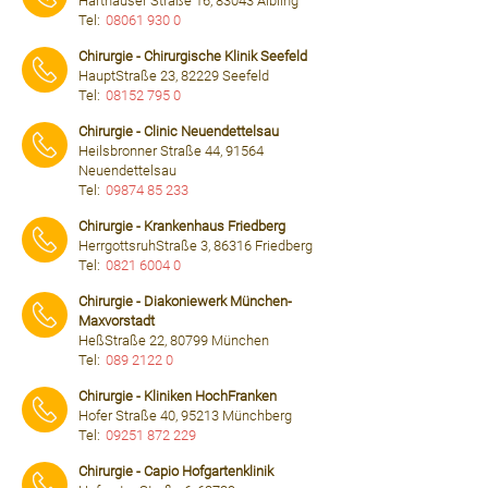
Harthauser Straße 16, 83043 Aibling
Tel:
08061 930 0
⠀⠀⠀
Chirurgie - Chirurgische Klinik Seefeld
HauptStraße 23, 82229 Seefeld
Tel:
08152 795 0
⠀⠀⠀
Chirurgie - Clinic Neuendettelsau
Heilsbronner Straße 44, 91564
Neuendettelsau
Tel:
09874 85 233
⠀⠀⠀
Chirurgie - Krankenhaus Friedberg
HerrgottsruhStraße 3, 86316 Friedberg
Tel:
0821 6004 0
⠀⠀⠀
Chirurgie - Diakoniewerk München-
Maxvorstadt
HeßStraße 22, 80799 München
Tel:
089 2122 0
⠀⠀⠀
Chirurgie - Kliniken HochFranken
Hofer Straße 40, 95213 Münchberg
Tel:
09251 872 229
⠀⠀⠀
Chirurgie - Capio Hofgartenklinik