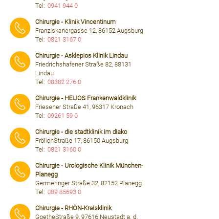
Tel:
0941 944 0
⠀⠀⠀
Chirurgie - Klinik Vincentinum
Franziskanergasse 12, 86152 Augsburg
Tel:
0821 3167 0
⠀⠀⠀
Chirurgie - Asklepios Klinik Lindau
Friedrichshafener Straße 82, 88131
Lindau
Tel:
08382 276 0
⠀⠀⠀
Chirurgie - HELIOS Frankenwaldklinik
Friesener Straße 41, 96317 Kronach
Tel:
09261 59 0
⠀⠀⠀
Chirurgie - die stadtklinik im diako
FrölichStraße 17, 86150 Augsburg
Tel:
0821 3160 0
⠀⠀⠀
Chirurgie - Urologische Klinik München-
Planegg
Germeringer Straße 32, 82152 Planegg
Tel:
089 85693 0
⠀⠀⠀
Chirurgie - RHÖN-Kreisklinik
GoetheStraße 9, 97616 Neustadt a. d.