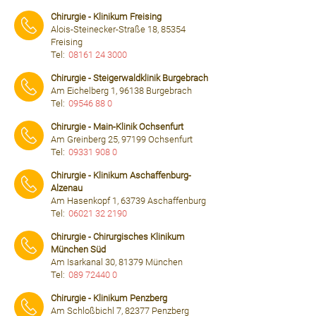
⠀⠀⠀
Chirurgie - Klinikum Freising
Alois-Steinecker-Straße 18, 85354
Freising
Tel:
08161 24 3000
⠀⠀⠀
Chirurgie - Steigerwaldklinik Burgebrach
Am Eichelberg 1, 96138 Burgebrach
Tel:
09546 88 0
⠀⠀⠀
Chirurgie - Main-Klinik Ochsenfurt
Am Greinberg 25, 97199 Ochsenfurt
Tel:
09331 908 0
⠀⠀⠀
Chirurgie - Klinikum Aschaffenburg-
Alzenau
Am Hasenkopf 1, 63739 Aschaffenburg
Tel:
06021 32 2190
⠀⠀⠀
Chirurgie - Chirurgisches Klinikum
München Süd
Am Isarkanal 30, 81379 München
Tel:
089 72440 0
⠀⠀⠀
Chirurgie - Klinikum Penzberg
Am Schloßbichl 7, 82377 Penzberg