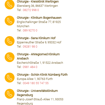
Chirurgie - Kreisklinik Wertingen
Ebersberg 36, 86637 Wertingen
Tel:
08272 998 0
⠀⠀⠀
Chirurgie - Klinikum Bogenhausen
Englschalkinger Straße 77, 81925
München
Tel:
089 9270 0
⠀⠀⠀
Chirurgie - Sana Klinikum Hof
Eppenreuther Straße 9, 95032 Hof
Tel:
09281 98 0
⠀⠀⠀
Chirurgie - ANregiomed Klinikum
Ansbach
EscherichStraße 1, 91522 Ansbach
Tel:
0981 484 0
⠀⠀⠀
Chirurgie - Schön Klinik Nürnberg Fürth
Europa-Allee 1, 90763 Fürth
Tel:
0049 180 55 747 55
⠀⠀⠀
Chirurgie - Universitätsklinikum
Regensburg
Franz-Josef-Strauß-Allee 11, 93053
Regensburg