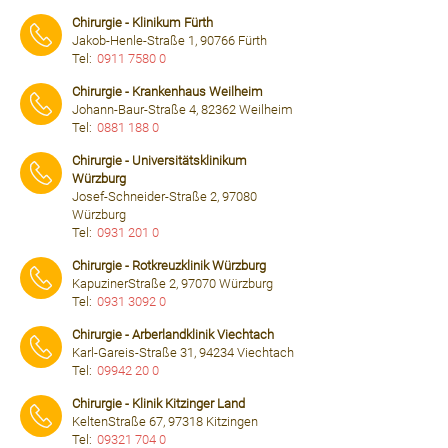
⠀⠀⠀
Chirurgie - Klinikum Fürth
Jakob-Henle-Straße 1, 90766 Fürth
Tel:
0911 7580 0
⠀⠀⠀
Chirurgie - Krankenhaus Weilheim
Johann-Baur-Straße 4, 82362 Weilheim
Tel:
0881 188 0
⠀⠀⠀
Chirurgie - Universitätsklinikum
Würzburg
Josef-Schneider-Straße 2, 97080
Würzburg
Tel:
0931 201 0
⠀⠀⠀
Chirurgie - Rotkreuzklinik Würzburg
KapuzinerStraße 2, 97070 Würzburg
Tel:
0931 3092 0
⠀⠀⠀
Chirurgie - Arberlandklinik Viechtach
Karl-Gareis-Straße 31, 94234 Viechtach
Tel:
09942 20 0
⠀⠀⠀
Chirurgie - Klinik Kitzinger Land
KeltenStraße 67, 97318 Kitzingen
Tel:
09321 704 0