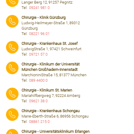
Langer Berg 12, 91257 Pegnitz
Tel:
09241 981 0
⠀⠀⠀
Chirurgie - Klinik Günzburg
Ludwig-Heilmeyer-Straße 1, 89312
Günzburg
Tel:
08221 96 01
⠀⠀⠀
Chirurgie - Krankenhaus St. Josef
LudwigStraße 1, 97421 Schweinfurt
Tel:
09721 57 0
⠀⠀⠀
Chirurgie - Klinikum der Universität
München Großhadern-Innenstadt
MarchioniniStraße 15, 81377 München
Tel:
089 4400 0
⠀⠀⠀
Chirurgie - Klinikum St. Marien
Mariahilfbergweg 7, 92224 Amberg
Tel:
09621 38 0
⠀⠀⠀
Chirurgie - Krankenhaus Schongau
Marie-Eberth-Straße 6, 86956 Schongau
Tel:
08861 215 0
⠀⠀⠀
Chirurgie - Universitätsklinikum Erlangen