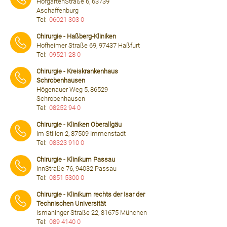
HofgartenStraße 6, 63739
Aschaffenburg
Tel:
06021 303 0
⠀⠀⠀
Chirurgie - Haßberg-Kliniken
Hofheimer Straße 69, 97437 Haßfurt
Tel:
09521 28 0
⠀⠀⠀
Chirurgie - Kreiskrankenhaus
Schrobenhausen
Högenauer Weg 5, 86529
Schrobenhausen
Tel:
08252 94 0
⠀⠀⠀
Chirurgie - Kliniken Oberallgäu
Im Stillen 2, 87509 Immenstadt
Tel:
08323 910 0
⠀⠀⠀
Chirurgie - Klinikum Passau
InnStraße 76, 94032 Passau
Tel:
0851 5300 0
⠀⠀⠀
Chirurgie - Klinikum rechts der Isar der
Technischen Universität
Ismaninger Straße 22, 81675 München
Tel:
089 4140 0