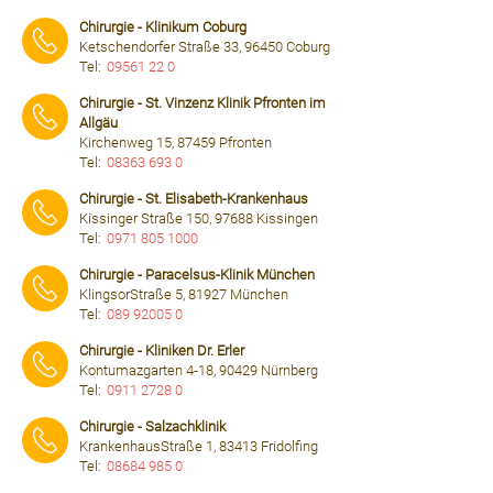
⠀⠀⠀
Chirurgie - Klinikum Coburg
Ketschendorfer Straße 33, 96450 Coburg
Tel:
09561 22 0
⠀⠀⠀
Chirurgie - St. Vinzenz Klinik Pfronten im
Allgäu
Kirchenweg 15, 87459 Pfronten
Tel:
08363 693 0
⠀⠀⠀
Chirurgie - St. Elisabeth-Krankenhaus
Kissinger Straße 150, 97688 Kissingen
Tel:
0971 805 1000
⠀⠀⠀
Chirurgie - Paracelsus-Klinik München
KlingsorStraße 5, 81927 München
Tel:
089 92005 0
⠀⠀⠀
Chirurgie - Kliniken Dr. Erler
Kontumazgarten 4-18, 90429 Nürnberg
Tel:
0911 2728 0
⠀⠀⠀
Chirurgie - Salzachklinik
KrankenhausStraße 1, 83413 Fridolfing
Tel:
08684 985 0
⠀⠀⠀