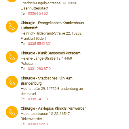
Friedrich-Engels-Strasse 39, 15890
Eisenhüttenstadt
Tel:
03364 54 50
⠀⠀⠀
Chirurgie - Evangelisches Krankenhaus
Lutherstift
Heinrich-Hildebrand-Straße 22, 15232
Frankfurt (Oder)
Tel:
0335 5542 301
⠀⠀⠀
Chirurgie - Klinik Sanssouci Potsdam
Helene-Lange-Straße 13, 14469
Potsdam
Tel:
0331 280 87 0
⠀⠀⠀
Chirurgie - Städtisches Klinikum
Brandenburg
Hochstraße 29, 14770 Brandenburg an
der Havel
Tel:
03381 411 0
⠀⠀⠀
Chirurgie - Asklepios Klinik Birkenwerder
Hubertusstrasse 12-22, 16547
Birkenwerder
Tel:
03303 522 0
⠀⠀⠀