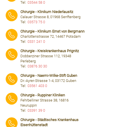
Tel:
03544 58 0
⠀⠀⠀
Chirurgie - Klinikum Niederlausitz
Calauer Strasse 8, 01968 Senftenberg
Tel:
03573 75 0
⠀⠀⠀
Chirurgie - Klinikum Ernst von Bergmann
Charlottenstrasse 72, 14467 Potsdam
Tel:
0331 241 0
⠀⠀⠀
Chirurgie - Kreiskrankenhaus Prignitz
Dobberziner Strasse 112, 19348
Perleberg
Tel:
03876 30 30
⠀⠀⠀
Chirurgie - Naemi-Wilke-Stift Guben
Dr.-Ayrer-Strasse 1-4, 03172 Guben
Tel:
03561 403 0
⠀⠀⠀
Chirurgie - Ruppiner Kliniken
Fehrbelliner Strasse 38, 16816
Neuruppin
Tel:
03391 39 0
⠀⠀⠀
Chirurgie - Städtisches Krankenhaus
Eisenhüttenstadt