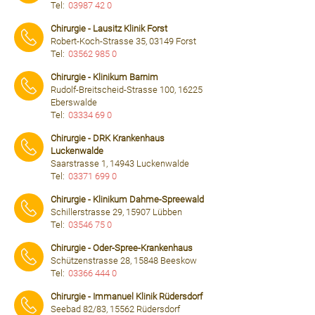
Tel:
03987 42 0
⠀⠀⠀
Chirurgie - Lausitz Klinik Forst
Robert-Koch-Strasse 35, 03149 Forst
Tel:
03562 985 0
⠀⠀⠀
Chirurgie - Klinikum Barnim
Rudolf-Breitscheid-Strasse 100, 16225
Eberswalde
Tel:
03334 69 0
⠀⠀⠀
Chirurgie - DRK Krankenhaus
Luckenwalde
Saarstrasse 1, 14943 Luckenwalde
Tel:
03371 699 0
⠀⠀⠀
Chirurgie - Klinikum Dahme-Spreewald
Schillerstrasse 29, 15907 Lübben
Tel:
03546 75 0
⠀⠀⠀
Chirurgie - Oder-Spree-Krankenhaus
Schützenstrasse 28, 15848 Beeskow
Tel:
03366 444 0
⠀⠀⠀
Chirurgie - Immanuel Klinik Rüdersdorf
Seebad 82/83, 15562 Rüdersdorf