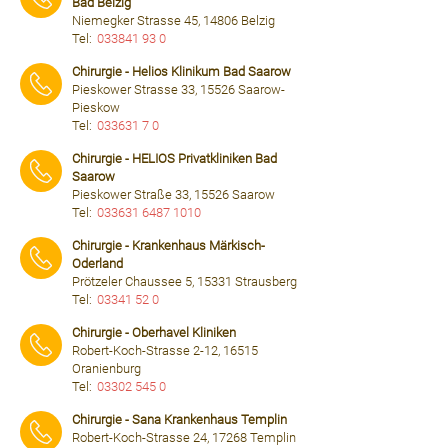
Bad Belzig
Niemegker Strasse 45, 14806 Belzig
Tel:
033841 93 0
⠀⠀⠀
Chirurgie - Helios Klinikum Bad Saarow
Pieskower Strasse 33, 15526 Saarow-
Pieskow
Tel:
033631 7 0
⠀⠀⠀
Chirurgie - HELIOS Privatkliniken Bad
Saarow
Pieskower Straße 33, 15526 Saarow
Tel:
033631 6487 1010
⠀⠀⠀
Chirurgie - Krankenhaus Märkisch-
Oderland
Prötzeler Chaussee 5, 15331 Strausberg
Tel:
03341 52 0
⠀⠀⠀
Chirurgie - Oberhavel Kliniken
Robert-Koch-Strasse 2-12, 16515
Oranienburg
Tel:
03302 545 0
⠀⠀⠀
Chirurgie - Sana Krankenhaus Templin
Robert-Koch-Strasse 24, 17268 Templin