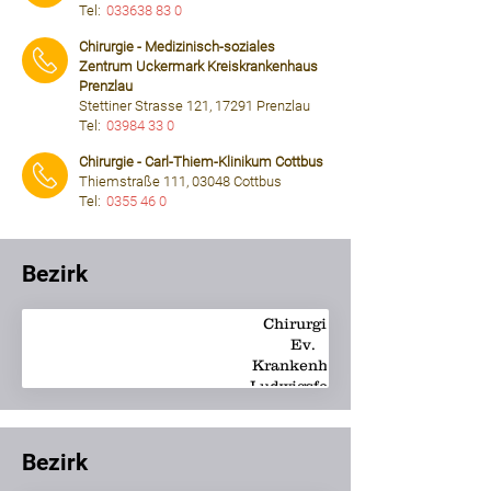
Tel:
033638 83 0
⠀⠀⠀
Chirurgie - Medizinisch-soziales
Zentrum Uckermark Kreiskrankenhaus
Prenzlau
Stettiner Strasse 121, 17291 Prenzlau
Tel:
03984 33 0
⠀⠀⠀
Chirurgie - Carl-Thiem-Klinikum Cottbus
Thiemstraße 111, 03048 Cottbus
Tel:
0355 46 0
⠀⠀⠀
Bezirk
Chirurgie -
Ev.
Krankenhaus
Ludwigsfelde-
Teltow
Bezirk