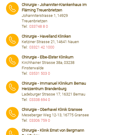
Chirurgie - Johanniter-Krankenhaus im
Fläming Treuenbrietzen
Johanniterstrasse 1, 14929
Treuenbrietzen
Tel:
033748 8 0
⠀⠀⠀
Chirurgie - Havelland Kliniken
Ketziner Strasse 21, 14641 Nauen
Tel:
03321 42 1000
⠀⠀⠀
Chirurgie - Elbe-Elster Klinikum
Kirchhainer Strasse 38a, 03238
Finsterwalde
Tel:
03531 503 0
⠀⠀⠀
Chirurgie - Immanuel Klinikum Bernau
Herzzentrum Brandenburg
Ladeburger Strasse 17, 16321 Bernau
Tel:
03338 694 0
⠀⠀⠀
Chirurgie - Oberhavel Klinik Gransee
Meseberger Weg 12-13, 16775 Gransee
Tel:
03306 759 0
⠀⠀⠀
Chirurgie - Klinik Ernst von Bergmann