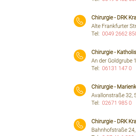
⠀⠀⠀
Chirurgie - DRK K
Alte Frankfurter 
Tel:
0049 2662 85
⠀⠀⠀
Chirurgie - Kathol
An der Goldgrube 
Tel:
06131 147 0
⠀⠀⠀
Chirurgie - Marie
Avallonstraße 32
Tel:
02671 985 0
⠀⠀⠀
Chirurgie - DRK K
Bahnhofstraße 24,