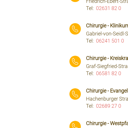
Friedrich-Ebert-St
Tel:
02631 82 0
⠀⠀⠀
Chirurgie - Klini
Gabriel-von-Seidl
Tel:
06241 501 0
⠀⠀⠀
Chirurgie - Kreisk
Graf-Siegfried-Str
Tel:
06581 82 0
⠀⠀⠀
Chirurgie - Evange
Hachenburger Stra
Tel:
02689 27 0
⠀⠀⠀
Chirurgie - Westpf