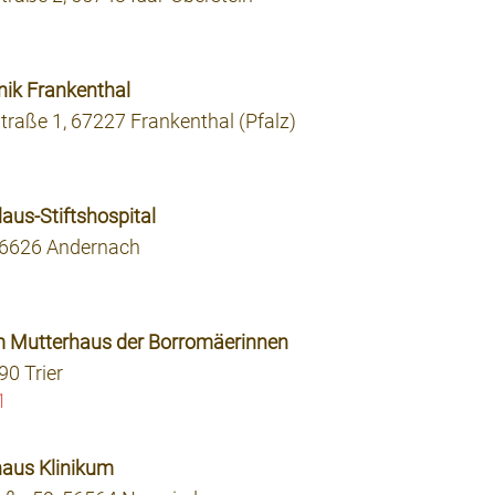
inik Frankenthal
raße 1, 67227 Frankenthal (Pfalz)
olaus-Stiftshospital
 56626 Andernach
um Mutterhaus der Borromäerinnen
90 Trier
1
haus Klinikum