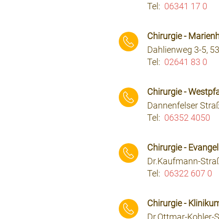
Tel:
06341 17 0
⠀⠀⠀
Chirurgie - Marien
Dahlienweg 3-5, 5
Tel:
02641 83 0
⠀⠀⠀
Chirurgie - Westpf
Dannenfelser Stra
Tel:
06352 4050
⠀⠀⠀
Chirurgie - Evang
Dr.Kaufmann-Stra
Tel:
06322 607 0
⠀⠀⠀
Chirurgie - Kliniku
Dr.Ottmar-Kohler-S