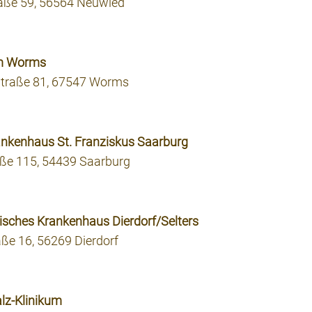
raße 59, 56564 Neuwied
kum Worms
-Straße 81, 67547 Worms
rankenhaus St. Franziskus Saarburg
aße 115, 54439 Saarburg
lisches Krankenhaus Dierdorf/Selters
ße 16, 56269 Dierdorf
alz-Klinikum