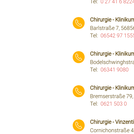
Tel:
0 27 41 6 822
⠀⠀⠀
Chirurgie - Klinik
Barlstraße 7, 5685
Tel:
06542 97 155
⠀⠀⠀
Chirurgie - Klinik
Bodelschwinghstra
Tel:
06341 9080
⠀⠀⠀
Chirurgie - Klinik
Bremserstraße 79
Tel:
0621 503 0
⠀⠀⠀
Chirurgie - Vinze
Cornichonstraße 4,