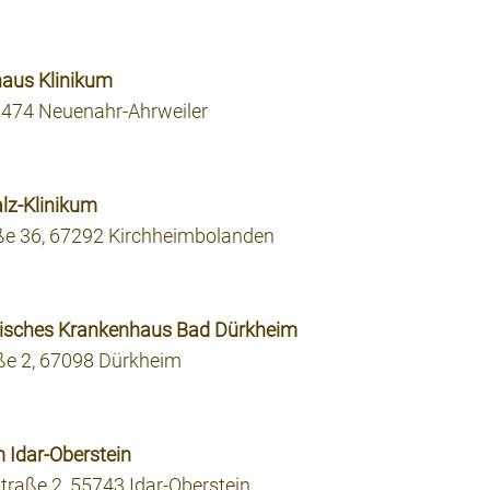
haus Klinikum
3474 Neuenahr-Ahrweiler
alz-Klinikum
ße 36, 67292 Kirchheimbolanden
elisches Krankenhaus Bad Dürkheim
ße 2, 67098 Dürkheim
m Idar-Oberstein
traße 2, 55743 Idar-Oberstein