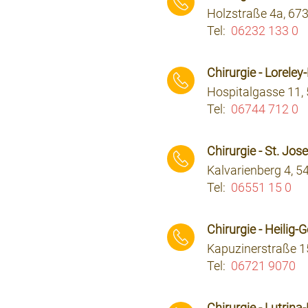
Holzstraße 4a, 67
Tel:
06232 133 0
⠀⠀⠀
Chirurgie - Loreley
Hospitalgasse 11,
Tel:
06744 712 0
⠀⠀⠀
Chirurgie - St. Jo
Kalvarienberg 4, 
Tel:
06551 15 0
⠀⠀⠀
Chirurgie - Heilig
Kapuzinerstraße 1
Tel:
06721 9070
⠀⠀⠀
Chirurgie - Lutrina