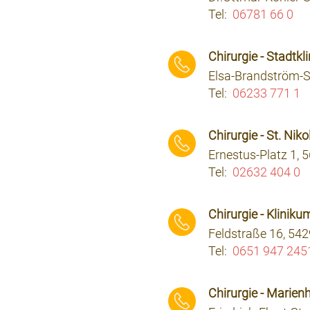
Tel:
06781 66 0
⠀⠀⠀
Chirurgie - Stadtkl
Elsa-Brandström-St
Tel:
06233 771 1
⠀⠀⠀
Chirurgie - St. Nik
Ernestus-Platz 1,
Tel:
02632 404 0
⠀⠀⠀
Chirurgie - Klinik
Feldstraße 16, 542
Tel:
0651 947 245
⠀⠀⠀
Chirurgie - Marien