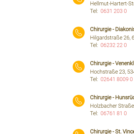
Hellmut-Hartert-St
Tel:
0631 203 0
⠀⠀⠀
Chirurgie - Diakon
Hilgardstraße 26,
Tel:
06232 22 0
⠀⠀⠀
Chirurgie - Venenkl
Hochstraße 23, 53
Tel:
02641 8009 0
⠀⠀⠀
Chirurgie - Hunsrüc
Holzbacher Straße
Tel:
06761 81 0
⠀⠀⠀
Chirurgie - St. Vi