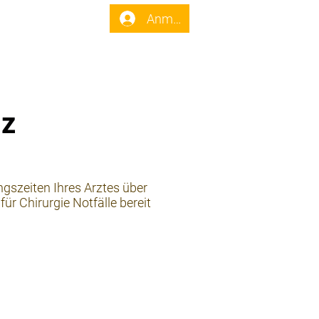
enst
Forum
Anmelden
lz
ngszeiten Ihres Arztes über
ür Chirurgie Notfälle bereit