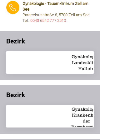
Gynäkologie - Tauernklinikum Zell am
See
Paracelsusstraße 8, 5700 Zell am See
Tel:
0043 6542 777 2510
⠀⠀⠀
Bezirk
Gynäkologie -
Landesklinik
Hallein
Bezirk
Gynäkologie -
Krankenhaus
der
Barmherzigen
Brüder
Salzburg