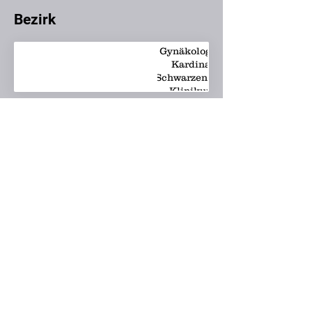
Bezirk
Gynäkologie -
Kardinal
Schwarzenberg
Klinikum
Bezirk
Gynäkologie -
Landeskrankenhaus
Salzburg PMU
Bezirk
Gynäkologie -
Tauernklinikum