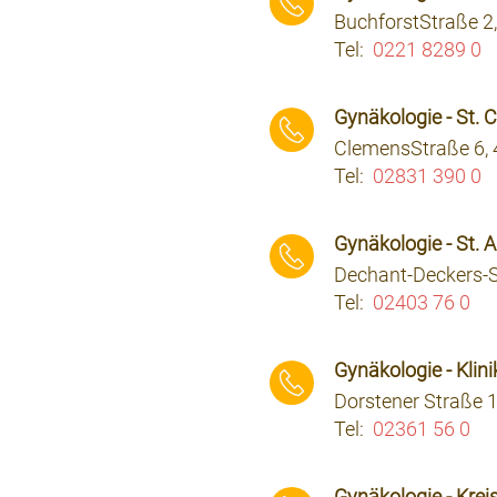
BuchforstStraße 2
Tel:
0221 8289 0
⠀⠀⠀
Gynäkologie - St. 
ClemensStraße 6, 
Tel:
02831 390 0
⠀⠀⠀
Gynäkologie - St. 
Dechant-Deckers-S
Tel:
02403 76 0
⠀⠀⠀
Gynäkologie - Klin
Dorstener Straße 
Tel:
02361 56 0
⠀⠀⠀
Gynäkologie - Kr