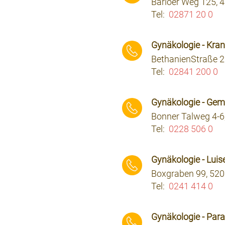
Barloer Weg 125, 
Tel:
02871 20 0
⠀⠀⠀
Gynäkologie - Kra
BethanienStraße 2
Tel:
02841 200 0
⠀⠀⠀
Gynäkologie - Ge
Bonner Talweg 4-6
Tel:
0228 506 0
⠀⠀⠀
Gynäkologie - Luis
Boxgraben 99, 52
Tel:
0241 414 0
⠀⠀⠀
Gynäkologie - Para