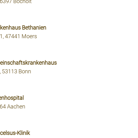
46397 Bocholt
nkenhaus Bethanien
1, 47441 Moers
meinschaftskrankenhaus
, 53113 Bonn
enhospital
064 Aachen
celsus-Klinik