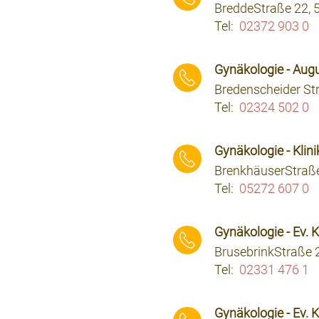
BreddeStraße 22,
Tel:
02372 903 0
⠀⠀⠀
Gynäkologie - Augu
Bredenscheider St
Tel:
02324 502 0
⠀⠀⠀
Gynäkologie - Kli
BrenkhäuserStraße
Tel:
05272 607 0
⠀⠀⠀
Gynäkologie - Ev.
BrusebrinkStraße 
Tel:
02331 476 1
⠀⠀⠀
Gynäkologie - Ev.