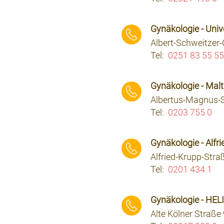
⠀⠀⠀
Gynäkologie - Univ
Albert-Schweitzer
Tel:
0251 83 55 5
⠀⠀⠀
Gynäkologie - Malt
Albertus-Magnus-S
Tel:
0203 755 0
⠀⠀⠀
Gynäkologie - Alf
Alfried-Krupp-Stra
Tel:
0201 434 1
⠀⠀⠀
Gynäkologie - HELI
Alte Kölner Straße