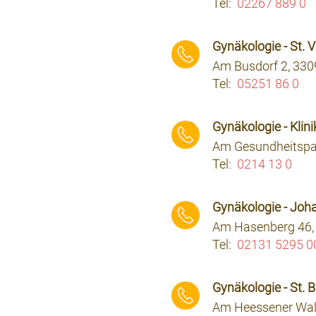
Tel:
02267 889 0
⠀⠀⠀
Gynäkologie - St.
Am Busdorf 2, 330
Tel:
05251 86 0
⠀⠀⠀
Gynäkologie - Kli
Am Gesundheitspa
Tel:
0214 13 0
⠀⠀⠀
Gynäkologie - Joh
Am Hasenberg 46,
Tel:
02131 5295 0
⠀⠀⠀
Gynäkologie - St. B
Am Heessener Wa