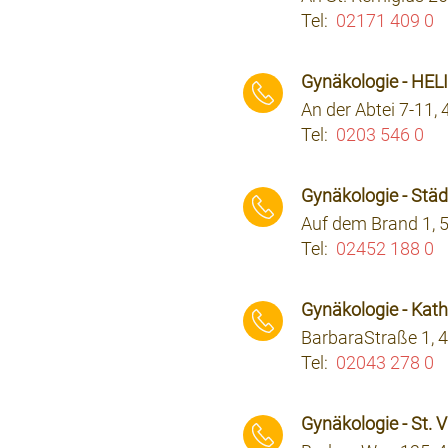
Tel:
02171 409 0
⠀⠀⠀
Gynäkologie - HEL
An der Abtei 7-11
Tel:
0203 546 0
⠀⠀⠀
Gynäkologie - Stä
Auf dem Brand 1, 
Tel:
02452 188 0
⠀⠀⠀
Gynäkologie - Kath
BarbaraStraße 1, 
Tel:
02043 278 0
⠀⠀⠀
Gynäkologie - St. 