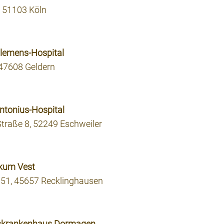
, 51103 Köln
Clemens-Hospital
47608 Geldern
Antonius-Hospital
traße 8, 52249 Eschweiler
ikum Vest
151, 45657 Recklinghausen
eiskrankenhaus Dormagen