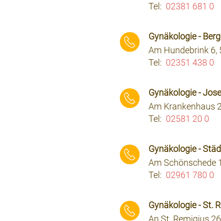
Tel:
02381 681 0
⠀⠀⠀
Gynäkologie - Berg
Am Hundebrink 6,
Tel:
02351 438 0
⠀⠀⠀
Gynäkologie - Jos
Am Krankenhaus 2
Tel:
02581 20 0
⠀⠀⠀
Gynäkologie - Städ
Am Schönschede 1,
Tel:
02961 780 0
⠀⠀⠀
Gynäkologie - St.
An St. Remigius 2